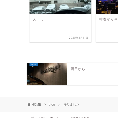
ざいます！
えーっ
昨晩から今
2021年8月1日
2025年1月11日
明日から
HOME
blog
帰りました
プライバシーポリシー
お問い合わせ