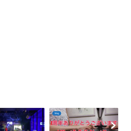
blog
bl