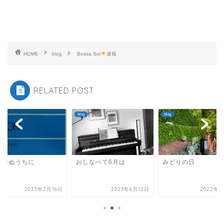
HOME
blog
Bossa Sol
速報
RELATED POST
blog
blog
づかぬうちに
おしなべて6月は
みどりの日
2023年2月16日
2023年6月12日
2022年5