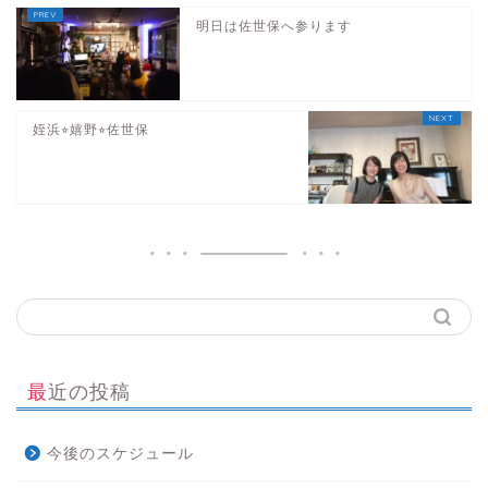
明日は佐世保へ参ります
姪浜⭐︎嬉野⭐︎佐世保
最近の投稿
今後のスケジュール