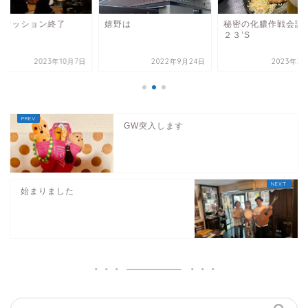
音セッション終了
嬉野は
秘密の化膿作戦会議
２３’S
2023年10月7日
2022年9月24日
2023年3
GW突入します
始まりました