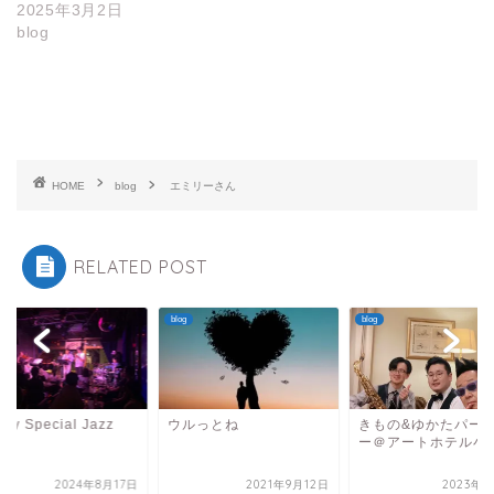
2025年3月2日
blog
HOME
blog
エミリーさん
RELATED POST
blog
blog
day Special Jazz
ウルっとね
きもの&ゆかたパー
ht
ー＠アートホテル小
2024年8月17日
2021年9月12日
2023年9