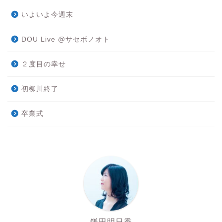
いよいよ今週末
DOU Live @サセボノオト
２度目の幸せ
初柳川終了
卒業式
鎌田明日香