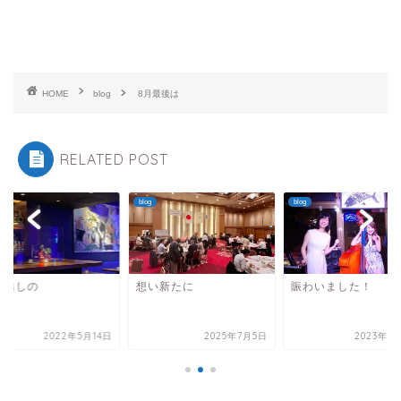
HOME
blog
8月最後は
RELATED POST
blog
blog
中越しの
想い新たに
賑わいました！
2022年5月14日
2025年7月5日
2023年1