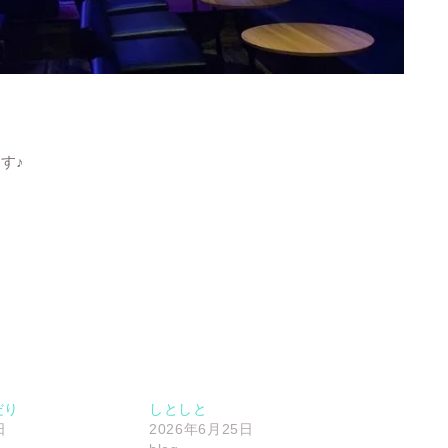
す♪
だり
しとしと
日
2026年6月25日