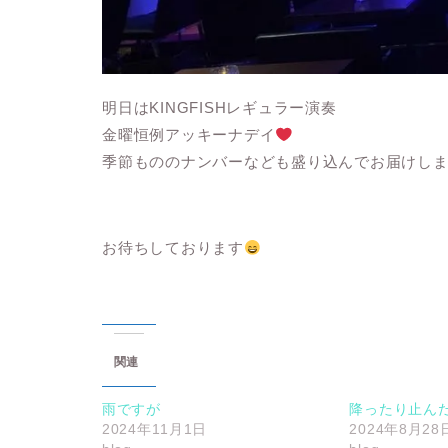
明日はKINGFISHレギュラー演奏
金曜恒例アッキーナデイ
季節もののナンバーなども盛り込んでお届けしま
お待ちしております
関連
雨ですが
降ったり止ん
2024年11月1日
2024年8月28