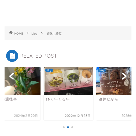
HOME
blog
連休も終盤
RELATED POST
blog
blog
々の週後半
ゆく年くる年
連休だから
2024年2月20日
2022年12月28日
2026年5