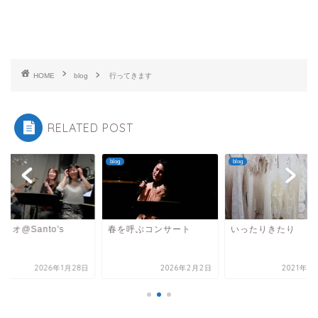
HOME
blog
行ってきます
RELATED POST
blog
blog
リオ@Santo's
春を呼ぶコンサート
いったりきたり
se
2026年1月28日
2026年2月2日
2021年8