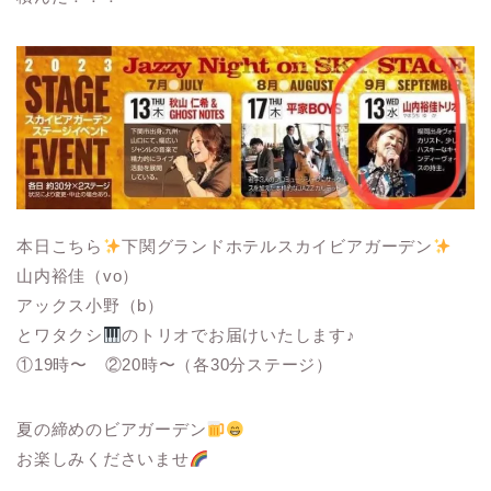
本日こちら
下関グランドホテルスカイビアガーデン
山内裕佳（vo）
アックス小野（b）
とワタクシ
のトリオでお届けいたします♪
①19時〜 ②20時〜（各30分ステージ）
夏の締めのビアガーデン
お楽しみくださいませ