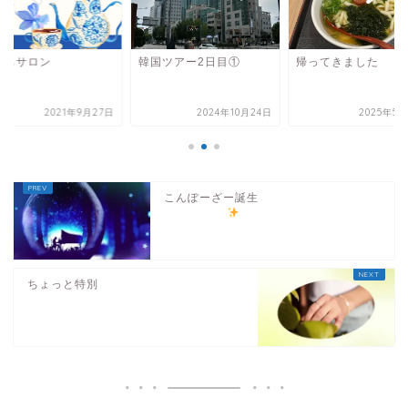
うちサロン
韓国ツアー2日目①
帰ってきました
2021年9月27日
2024年10月24日
2025年5月
こんぽーざー誕生
ちょっと特別