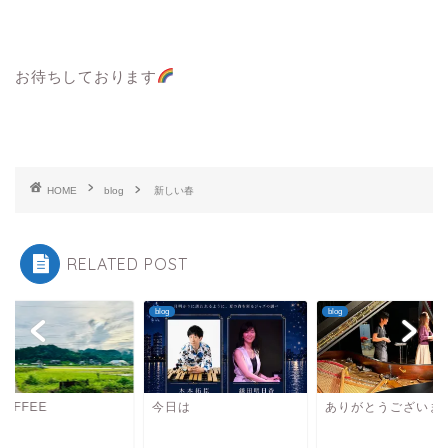
お待ちしております
HOME
blog
新しい春
RELATED POST
blog
blog
COFFEE
今日は
ありがとうございま