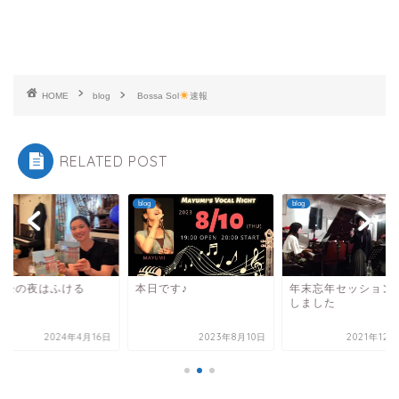
HOME
blog
Bossa Sol
速報
RELATED POST
blog
blog
本松の夜はふける
本日です♪
年末忘年セッション
しました
2024年4月16日
2023年8月10日
2021年12