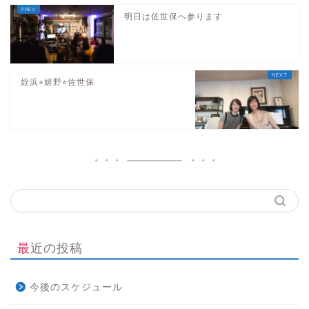
明日は佐世保へ参ります
姪浜⭐︎嬉野⭐︎佐世保
最近の投稿
今後のスケジュール