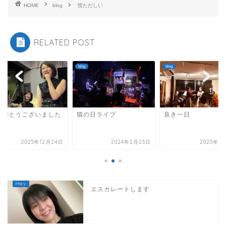
HOME
blog
慌ただしい
RELATED POST
blog
blog
の日ライブ
良き一日
ありがとうございま
2024年2月23日
2025年1月21日
2025年12
エスカレートします