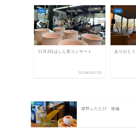
blog
blog
Tです
11月3日はしん窯コンサート
ありがとう
2025年3月4日
2024年9月27日
嬉野ふたたび 後編