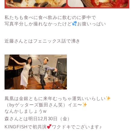
私たちも食べに食べ飲みに飲むのに夢中で
写真半分しか撮れなかったけど
お腹いっぱい
近藤さんとはフェニックス話で沸き
鳳凰は金銀ともに来年むっちゃ運気いいらしい
（byゲッターズ飯田さん笑）イエ〜
なんかしましょうw
森さんとは明日12月30日（金）
KINGFISHで初共演
ワクドキでございます♪