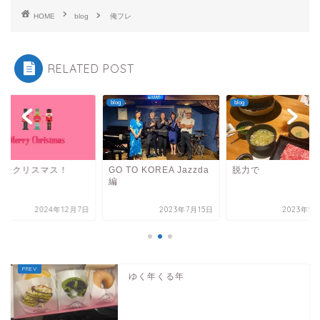
HOME
blog
俺フレ
RELATED POST
blog
blog
リークリスマス！
GO TO KOREA Jazzda
脱力で
編
2024年12月7日
2023年7月15日
2023年5
ゆく年くる年