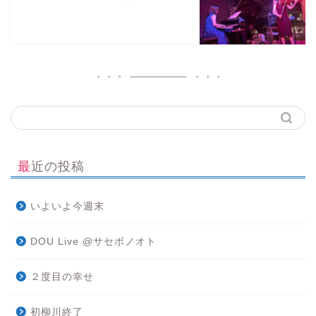
最近の投稿
いよいよ今週末
DOU Live @サセボノオト
２度目の幸せ
初柳川終了