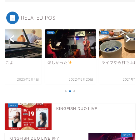
RELATED POST
blog
blog
うとこよ
楽しかった
ライブやら打ち上げ
2025年5月4日
2022年8月25日
2021年11
KINGFISH DUO LIVE
KINGFISH DUO LIVE 終了