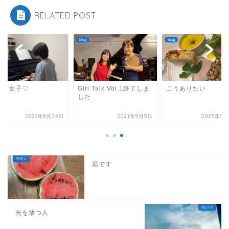
RELATED POST
blog
blog
テキ女子♡
Girl Talk Vol.1終了しま
こうありたい
した
2021年8月24日
2021年9月5日
2025年9月
凪です
光を放つ人