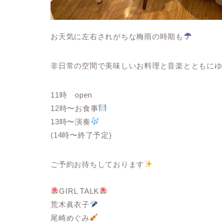
お天気に左右されがちな梅雨の時期も
非日常の空間で美味しいお料理と音楽とともに
11時 open
12時〜お食事
13時〜演奏
(14時〜終了予定)
ご予約お待ちしております
GIRL TALK
荒木眞衣子
尾崎めぐみ