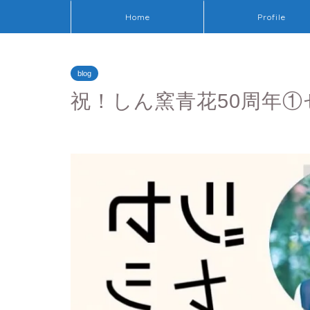
Home
Profile
blog
祝！しん窯青花50周年