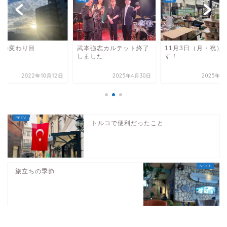
節の変わり目
武本強志カルテット終了
11月3日（月・祝）
しました
す！
2022年10月12日
2025年4月30日
2025年1
トルコで便利だったこと
旅立ちの季節