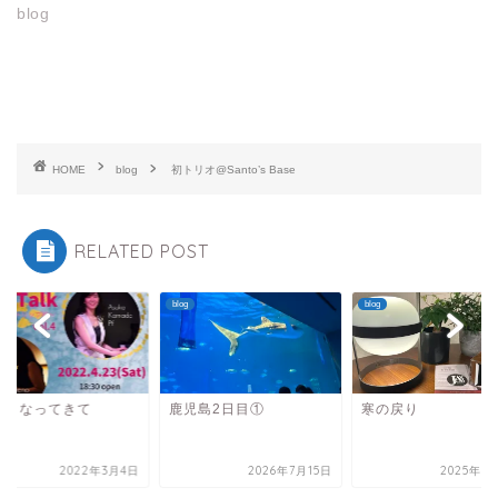
blog
HOME
blog
初トリオ@Santo’s Base
RELATED POST
blog
blog
かくなってきて
鹿児島2日目①
寒の戻り
2022年3月4日
2026年7月15日
2025年3