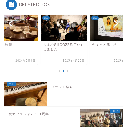
RELATED POST
blog
blog
本松SHOOZZ終了いた
たくさん弾いた
連休も終盤
ました
2023年4月23日
2025年3月9日
2024年5
ブラジル祭り
祝カフェジャム１０周年