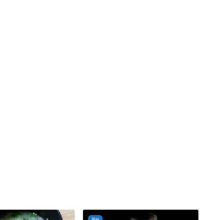
blog
bl