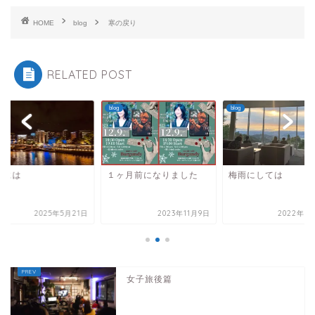
HOME
blog
寒の戻り
RELATED POST
blog
blog
まには
１ヶ月前になりました
梅雨にしては
2025年5月21日
2023年11月9日
2022年6
女子旅後篇