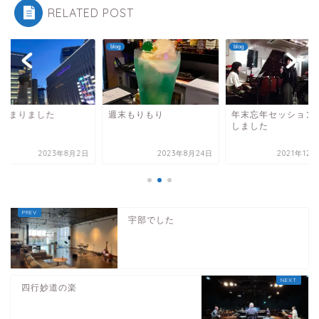
RELATED POST
blog
blog
月始まりました
週末もりもり
年末忘年セッション
しました
2023年8月2日
2023年8月24日
2021年12
宇部でした
四行妙道の楽