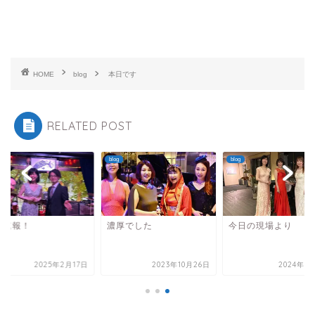
HOME
blog
本日です
RELATED POST
blog
blog
急速報！
濃厚でした
今日の現場より
2025年2月17日
2023年10月26日
2024年5