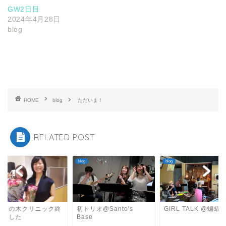
GW2日目
2024年4月28日
blog
HOME
blog
ただいま！
RELATED POST
blog
blog
どうの木クリニック終
初トリオ@Santo's
GIRL TALK @蝙蝠
しました
Base