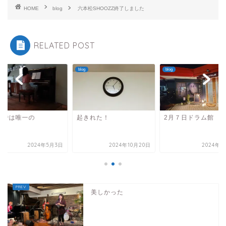
HOME
blog
六本松SHOOZZ終了しました
RELATED POST
blog
blog
岡では唯一の
起きれた！
2月７日ドラム館
2024年5月3日
2024年10月20日
2024年2
美しかった