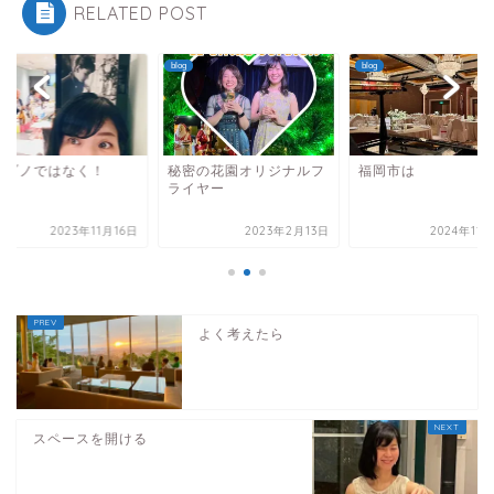
RELATED POST
blog
blog
ノゾノではなく！
秘密の花園オリジナルフ
福岡市は
ライヤー
2023年11月16日
2023年2月13日
2024年11
よく考えたら
スペースを開ける