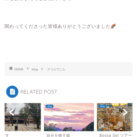
関わってくださった皆様ありがとうございました
HOME
blog
スリルでした
RELATED POST
blog
blog
本です
自分を映す鏡
Bossa Sol ツアー