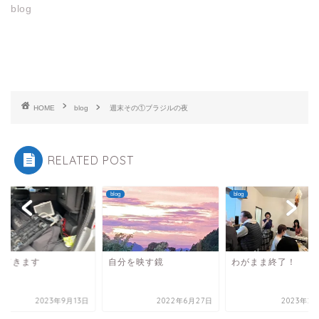
blog
HOME
blog
週末その①ブラジルの夜
RELATED POST
blog
blog
分を映す鏡
わがまま終了！
行ってきます
2022年6月27日
2023年2月19日
2023年9