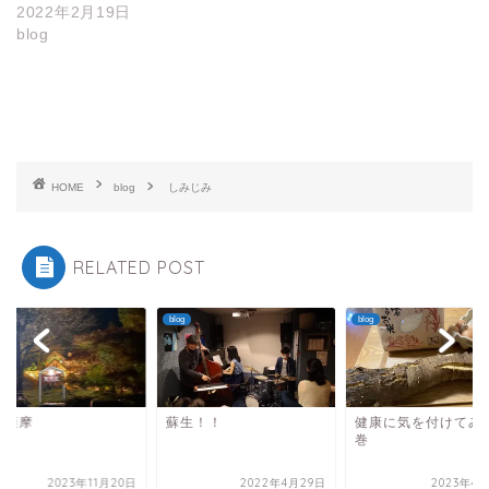
2022年2月19日
blog
HOME
blog
しみじみ
RELATED POST
blog
blog
分薩摩
蘇生！！
健康に気を付けてみ
巻
2023年11月20日
2022年4月29日
2023年4