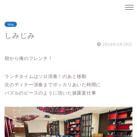
blog
しみじみ
2024年4月29日
朝から俺のフレンチ！
ランチタイムはソロ演奏！のあと移動
次のディナー演奏までポッカリあいた時間に
パズルのピースのように頂いた披露宴仕事