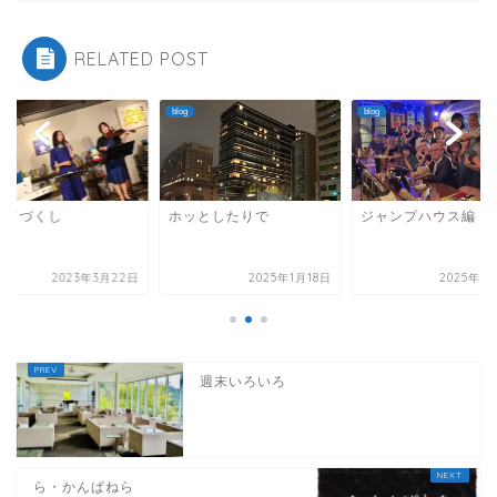
RELATED POST
blog
blog
めてづくし
ホッとしたりで
ジャンプハウス編
2023年3月22日
2025年1月18日
2025年9
週末いろいろ
ら・かんぱねら