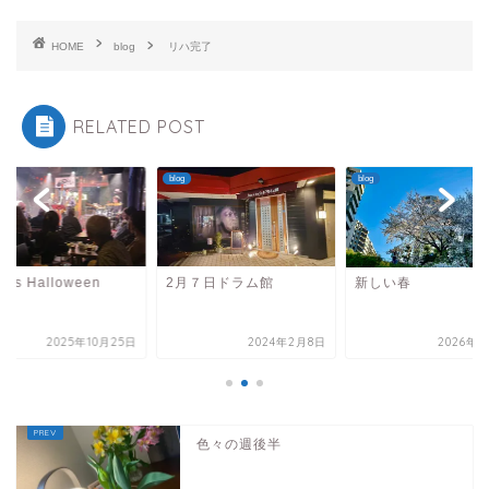
HOME
blog
リハ完了
RELATED POST
blog
blog
s is Halloween
2月７日ドラム館
新しい春
2025年10月25日
2024年2月8日
2026年4
色々の週後半