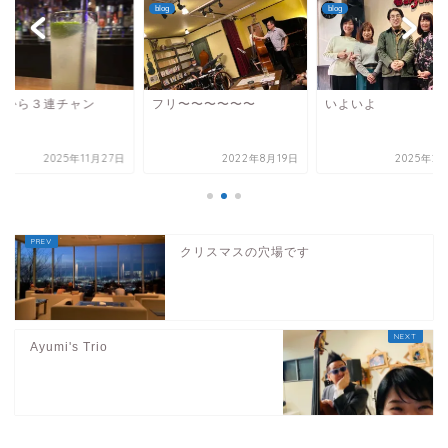
blog
blog
リ〜〜〜〜〜〜
いよいよ
明日から３連チャン
2022年8月19日
2025年2月10日
2025年11
クリスマスの穴場です
Ayumi's Trio