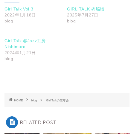
Girl Talk Vol.3
GIRL TALK @蝙蝠
2022年1月18日
2025年7月27日
blog
blog
Girl Talk @Jazz工房
Nishimura
2024年1月21日
blog
HOME
blog
Girl Talkの忘年会
RELATED POST