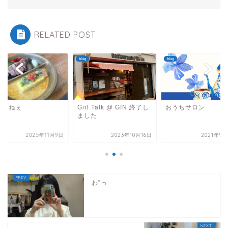
RELATED POST
blog
blog
ですねぇ
Girl Talk @ GIN 終了し
おうちサロン
ました
2025年11月9日
2023年10月16日
2021年9
わ”っ