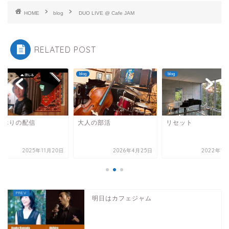
HOME
blog
DUO LIVE @ Cafe JAM
RELATED POST
blog
blog
しぶりの配信
大人の部活
リセット
2025年11月20日
2026年4月25日
2022年10
明日はカフェジャム