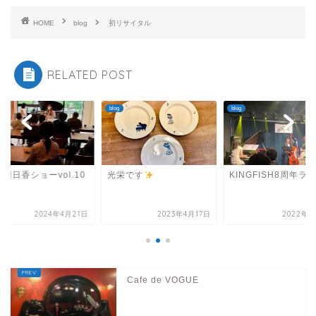
HOME
blog
初リサイタル
RELATED POST
blog
blog
明日香ショーvol.10
光栄です
KINGFISH8周年ラ
2024年4月21日
2023年4月17日
2022年5
Cafe de VOGUE