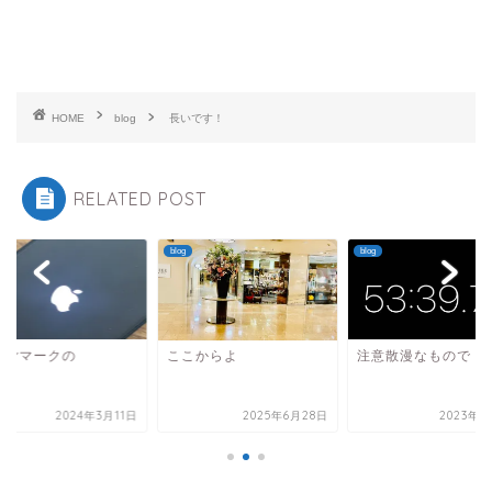
HOME
blog
長いです！
RELATED POST
blog
blog
んごマークの
ここからよ
注意散漫なもので
2024年3月11日
2025年6月28日
2023年2