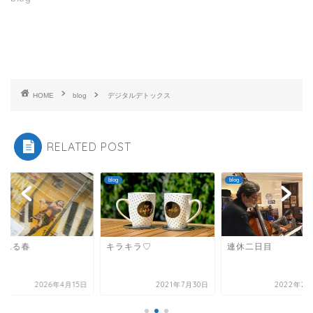
HOME
blog
デジタルデトックス
RELATED POST
blog
blog
かれる春
キラキラ♡
連休二日目
2026年4月15日
2021年7月30日
2022年2月