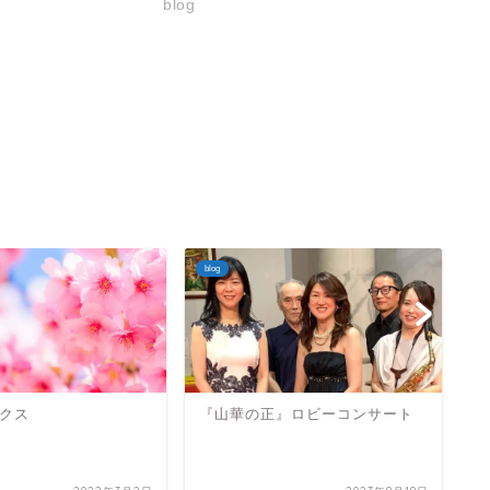
blog
blog
bl
クス
『山華の正』ロビーコンサート
し