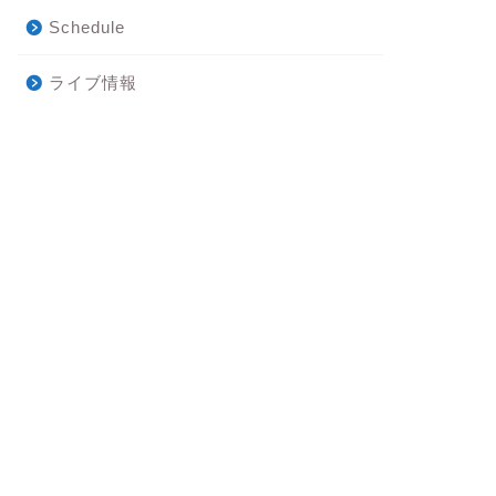
Schedule
ライブ情報
og
blog
みじみ
春はデトックス