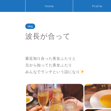
Home
Profile
blog
波長が合って
最近知り合った美女ふたりと
元から知ってた美女ふたり
みんなでランチという話になり