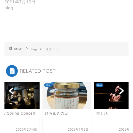
2021年7月10日
blog
HOME
blog
オフ！！！
RELATED POST
blog
blog
py Spring Concert
ひらめきの日
推し活
2025年2月4日
2026年1月8日
2026年7