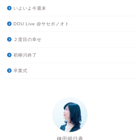
いよいよ今週末
DOU Live @サセボノオト
２度目の幸せ
初柳川終了
卒業式
鎌田明日香