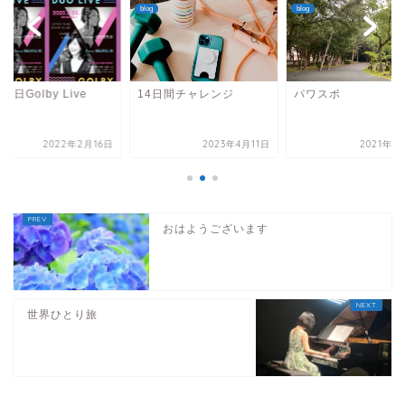
blog
blog
23日Golby Live
14日間チャレンジ
パワスポ
2022年2月16日
2023年4月11日
2021年8
おはようございます
世界ひとり旅