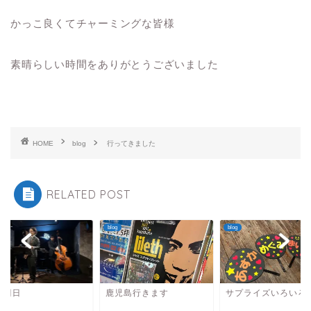
かっこ良くてチャーミングな皆様
素晴らしい時間をありがとうございました
HOME
blog
行ってきました
RELATED POST
blog
blog
日明日
鹿児島行きます
サプライズいろいろ