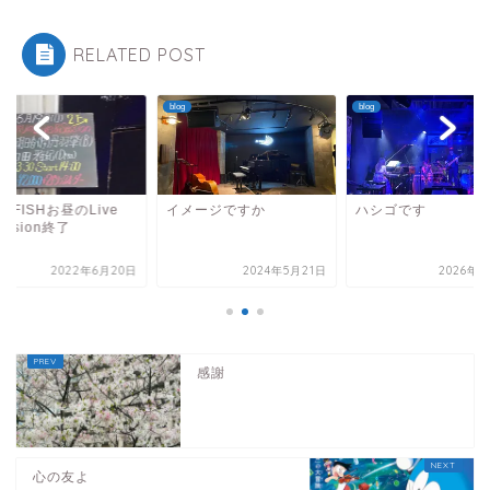
RELATED POST
blog
blog
NGFISHお昼のLive
イメージですか
ハシゴです
ession終了
2022年6月20日
2024年5月21日
2026年7
感謝
心の友よ