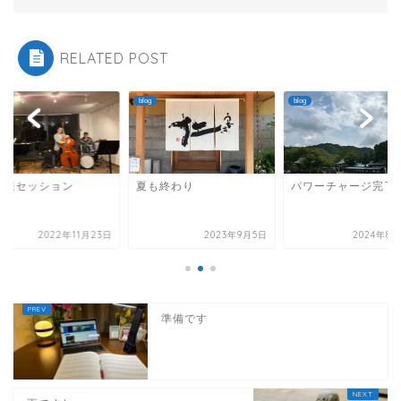
RELATED POST
blog
blog
も庵セッション
夏も終わり
パワーチャージ完了
2022年11月23日
2023年9月5日
2024年8月
準備です