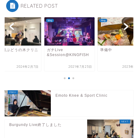
RELATED POST
blog
blog
月6日ぶどうの木クリニ
ガチLive
準備中
ク
&Session@KINGFISH
2024年2月7日
2021年7月23日
2023年1
Emoto Knee & Sport Clinic
Burgundy Live終了しました