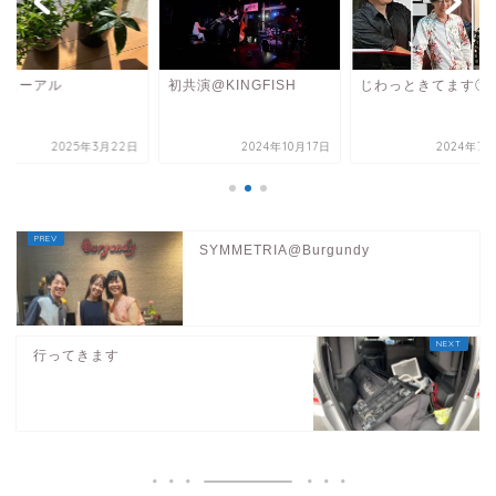
ニューアル
初共演@KINGFISH
じわっときてます①
2025年3月22日
2024年10月17日
2024年7月
SYMMETRIA@Burgundy
行ってきます