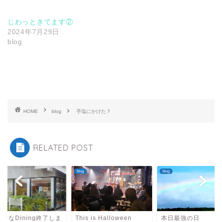
じわっときてます②
2024年7月29日
blog
HOME
blog
手塩にかけた？
RELATED POST
blog
blog
すなDining終了しま
This is Halloween
本日最強の日