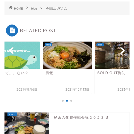
HOME
blog
今日はお客さん
RELATED POST
blog
blog
歩して。。ない？
男飯 !
SOLD OUT御礼
2021年8月6日
2021年10月13日
2023年11
秘密の化膿作戦会議２０２３’S