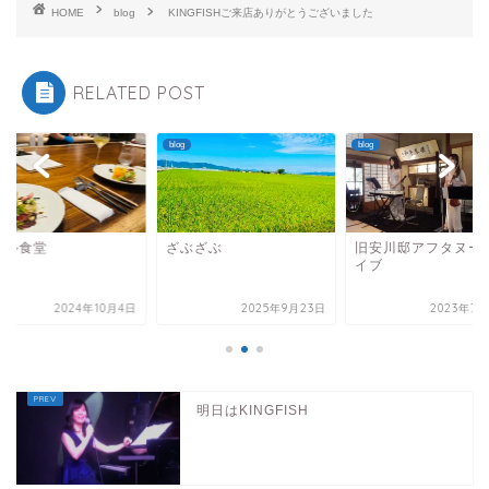
HOME
blog
KINGFISHご来店ありがとうございました
RELATED POST
blog
blog
ヒル食堂
ざぶざぶ
旧安川邸アフタヌー
イブ
2024年10月4日
2025年9月23日
2023年7月
明日はKINGFISH